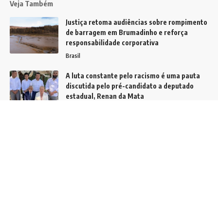
Veja Também
Justiça retoma audiências sobre rompimento
de barragem em Brumadinho e reforça
responsabilidade corporativa
Brasil
A luta constante pelo racismo é uma pauta
discutida pelo pré-candidato a deputado
estadual, Renan da Mata
Notícias
STJ decide que bancos não precisam avisar
cliente a cada atualização no SCR e reforça
segurança jurídica do sistema financeiro
Justiça
Siga
Home
Contato