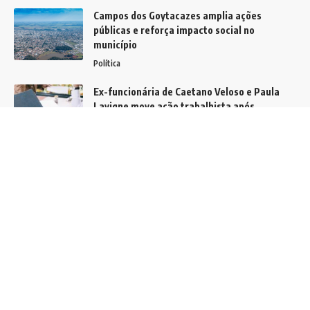
Campos dos Goytacazes amplia ações
públicas e reforça impacto social no
município
Política
Ex-funcionária de Caetano Veloso e Paula
Lavigne move ação trabalhista após
demissão por justa causa
Notícias
Semana Jurídica 2026 do TRT-18 evidencia
desafios atuais do Direito contemporâneo
Notícias
Siga
Home
Contato
Quem Faz
Sobre Nós
Contato
Notícias