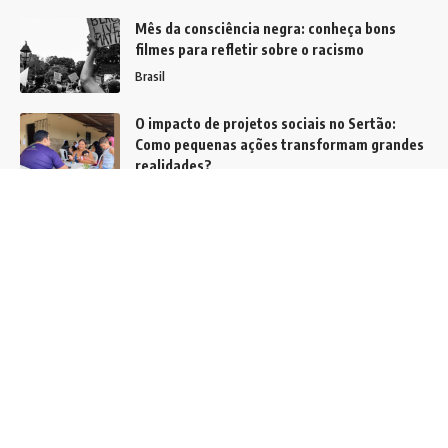
Mês da consciência negra: conheça bons
filmes para refletir sobre o racismo
Brasil
O impacto de projetos sociais no Sertão:
Como pequenas ações transformam grandes
realidades?
Notícias
Reajuste do INSS em 2026: novos valores
impactam aposentadorias e benefícios
previdenciários
Notícias
Siga
Home
Contato
Quem Faz