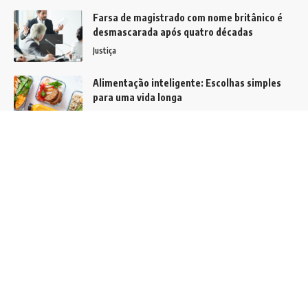
Farsa de magistrado com nome britânico é
desmascarada após quatro décadas
Justiça
Alimentação inteligente: Escolhas simples
para uma vida longa
Notícias
Por que os encontros de veículos antigos
atraem cada vez mais famílias no Brasil?
Notícias
Siga
Home
Contato
Quem Faz
Sobre Nós
Contato