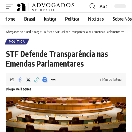
Aa
Font
Resizer
Home
Brasil
Justiça
Política
Notícias
Sobre Nós
Advogados no Brasil
>
Blog
>
Política
>
STF Defende Transparência nas Emendas Parlamentares
POLÍTICA
STF Defende Transparência nas
Emendas Parlamentares
3 Min de leitura
Diego Velázquez