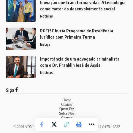
Inovação que transforma vidas: A tecnologia
como motor do desenvolvimento social
Notícias
PGE/SC Inicia Programa de Residência
Jurídica com Primeira Turma
Justiça
Importância de um advogado criminalista
com o Dr. Franklin José de Assis
Notícias
Siga
Home
Contato
Quem Faz
Sobre Nós
Contato
Notícias
© 2026 ADV no Brasil -
contato@advnobrasil.com.br
- tel.(11)91754-6532