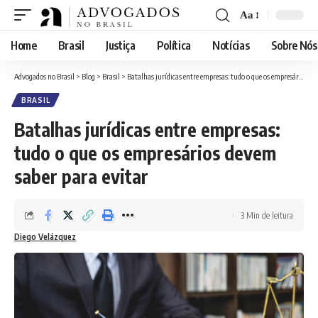
Aa
Font
Resizer
Home
Brasil
Justiça
Política
Notícias
Sobre Nós
Advogados no Brasil
>
Blog
>
Brasil
>
Batalhas jurídicas entre empresas: tudo o que os empresários devem saber para evitar
BRASIL
Batalhas jurídicas entre empresas:
tudo o que os empresários devem
saber para evitar
3 Min de leitura
Diego Velázquez