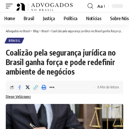
Aa
Font
Resizer
Home
Brasil
Justiça
Política
Notícias
Sobre Nós
Advogados no Brasil
>
Blog
>
Brasil
>
Coalizão pela segurança jurídica no Brasil ganha força e pode redefinir ambiente de negócios
BRASIL
Coalizão pela segurança jurídica no
Brasil ganha força e pode redefinir
ambiente de negócios
6 Min de leitura
Diego Velázquez