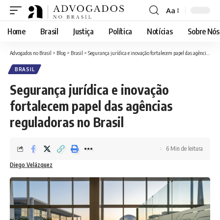
Aa
Font
Resizer
Home
Brasil
Justiça
Política
Notícias
Sobre Nós
Advogados no Brasil
>
Blog
>
Brasil
>
Segurança jurídica e inovação fortalecem papel das agências reguladoras no Brasil
BRASIL
Segurança jurídica e inovação
fortalecem papel das agências
reguladoras no Brasil
6 Min de leitura
Diego Velázquez