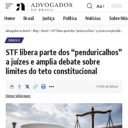
Aa
Font
Resizer
Home
Brasil
Justiça
Política
Notícias
Sobre Nós
Advogados no Brasil
>
Blog
>
Brasil
>
STF libera parte dos “penduricalhos” a juízes e amplia debate sobre limites do teto constitucional
BRASIL
STF libera parte dos “penduricalhos”
a juízes e amplia debate sobre
limites do teto constitucional
6 Min de leitura
Diego Velázquez