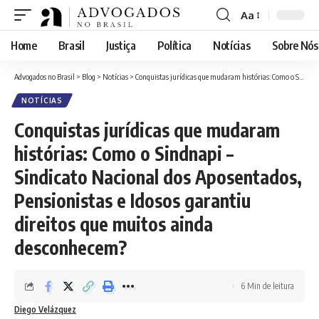
Aa
Font
Resizer
Home
Brasil
Justiça
Política
Notícias
Sobre Nós
Advogados no Brasil
>
Blog
>
Notícias
>
Conquistas jurídicas que mudaram histórias: Como o Sindnapi – Sindicato Nacional dos Aposentados, Pensionistas e Idosos garantiu direitos que muitos ainda desconhecem?
NOTÍCIAS
Conquistas jurídicas que mudaram
histórias: Como o Sindnapi –
Sindicato Nacional dos Aposentados,
Pensionistas e Idosos garantiu
direitos que muitos ainda
desconhecem?
6 Min de leitura
Diego Velázquez