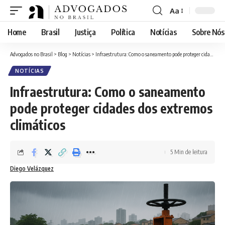
Aa
Font
Resizer
Home
Brasil
Justiça
Política
Notícias
Sobre Nós
Advogados no Brasil
>
Blog
>
Notícias
>
Infraestrutura: Como o saneamento pode proteger cidades dos extremos climáticos
NOTÍCIAS
Infraestrutura: Como o saneamento
pode proteger cidades dos extremos
climáticos
5 Min de leitura
Diego Velázquez