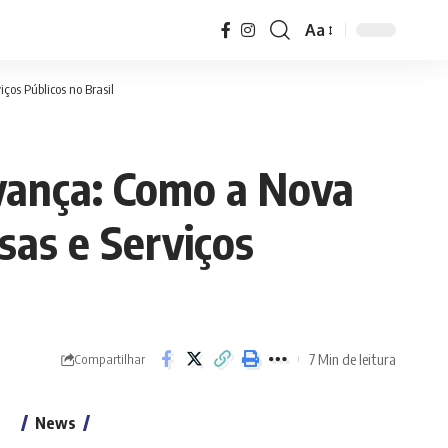
Aa
Font
Resizer
ços Públicos no Brasil
Avança: Como a Nova
as e Serviços
7 Min de leitura
Compartilhar
News