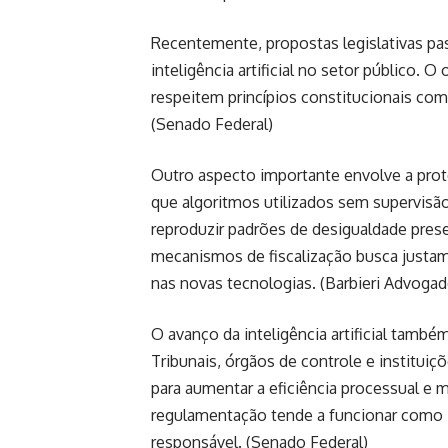
Recentemente, propostas legislativas pas
inteligência artificial no setor público. 
respeitem princípios constitucionais como
(
Senado Federal
)
Outro aspecto importante envolve a prote
que algoritmos utilizados sem supervisã
reproduzir padrões de desigualdade prese
mecanismos de fiscalização busca justame
nas novas tecnologias. (
Barbieri Advoga
O avanço da inteligência artificial também
Tribunais, órgãos de controle e institui
para aumentar a eficiência processual e 
regulamentação tende a funcionar como i
responsável. (
Senado Federal
)