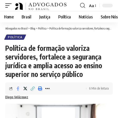
Aa
Font
Resizer
Home
Brasil
Justiça
Política
Notícias
Sobre Nós
Advogados no Brasil
>
Blog
>
Política
>
Política de formação valoriza servidores, fortalece a segurança jurídica e amplia acesso ao ensino superior no serviço público
POLÍTICA
Política de formação valoriza
servidores, fortalece a segurança
jurídica e amplia acesso ao ensino
superior no serviço público
6 Min de leitura
Diego Velázquez