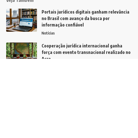
Veja Também
Portais jurídicos digitais ganham relevância
no Brasil com avanço da busca por
informação confiável
Notícias
Cooperação jurídica internacional ganha
força com evento transnacional realizado no
Acre
Brasil
Materiais inovadores na construção: Leia
este artigo e conheça mais sobre o tema!
Notícias
Siga
Home
Contato
Quem Faz