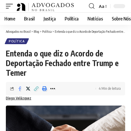
Aa
Font
Resizer
Home
Brasil
Justiça
Política
Notícias
Sobre Nós
Advogados no Brasil
>
Blog
>
Política
>
Entenda o que diz o Acordo de Deportação Fechado entre Trump e Temer
POLÍTICA
Entenda o que diz o Acordo de
Deportação Fechado entre Trump e
Temer
4 Min de leitura
Diego Velázquez