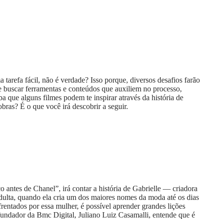
refa fácil, não é verdade? Isso porque, diversos desafios farão
e buscar ferramentas e conteúdos que auxiliem no processo,
ba que alguns filmes podem te inspirar através da história de
bras? É o que você irá descobrir a seguir.
antes de Chanel”, irá contar a história de Gabrielle — criadora
adulta, quando ela cria um dos maiores nomes da moda até os dias
frentados por essa mulher, é possível aprender grandes lições
undador da Bmc Digital, Juliano Luiz Casamalli, entende que é