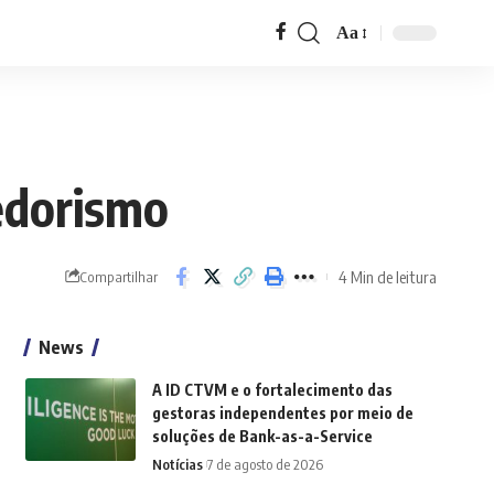
Aa
Font
Resizer
edorismo
4 Min de leitura
Compartilhar
News
A ID CTVM e o fortalecimento das
gestoras independentes por meio de
soluções de Bank-as-a-Service
Notícias
7 de agosto de 2026