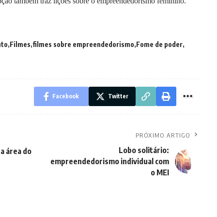
opção também traz lições sobre o empreendedorismo feminino.
to
Filmes
filmes sobre empreendedorismo
Fome de poder
Facebook
Twitter
PRÓXIMO ARTIGO
Lobo solitário:
a área do
empreendedorismo individual com
o MEI