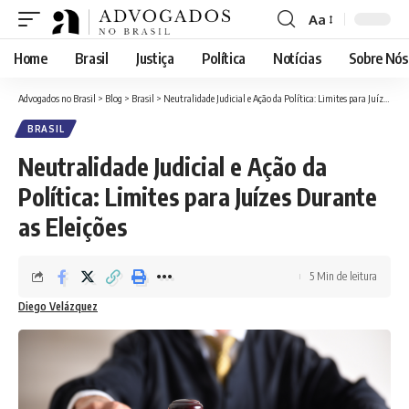
Aa
Font
Resizer
Home
Brasil
Justiça
Política
Notícias
Sobre Nós
Advogados no Brasil
>
Blog
>
Brasil
>
Neutralidade Judicial e Ação da Política: Limites para Juízes Durante as Eleições
BRASIL
Neutralidade Judicial e Ação da
Política: Limites para Juízes Durante
as Eleições
5 Min de leitura
Diego Velázquez