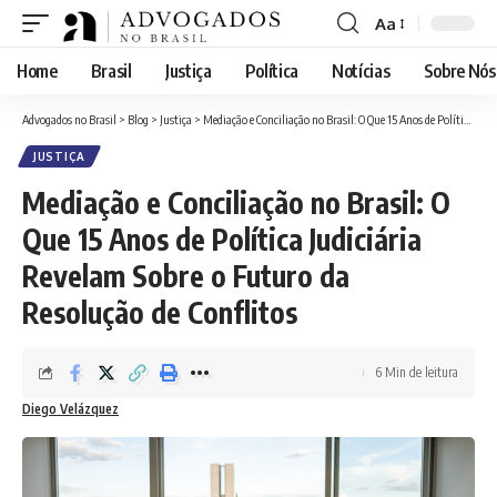
Aa
Font
Resizer
Home
Brasil
Justiça
Política
Notícias
Sobre Nós
Advogados no Brasil
>
Blog
>
Justiça
>
Mediação e Conciliação no Brasil: O Que 15 Anos de Política Judiciária Revelam Sobre o Futuro da Resolução de Conflitos
JUSTIÇA
Mediação e Conciliação no Brasil: O
Que 15 Anos de Política Judiciária
Revelam Sobre o Futuro da
Resolução de Conflitos
6 Min de leitura
Diego Velázquez