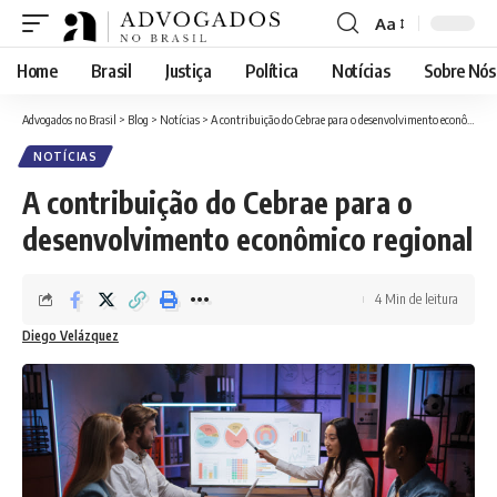
Aa
Font
Resizer
Home
Brasil
Justiça
Política
Notícias
Sobre Nós
Advogados no Brasil
>
Blog
>
Notícias
>
A contribuição do Cebrae para o desenvolvimento econômico regional
NOTÍCIAS
A contribuição do Cebrae para o
desenvolvimento econômico regional
4 Min de leitura
Diego Velázquez