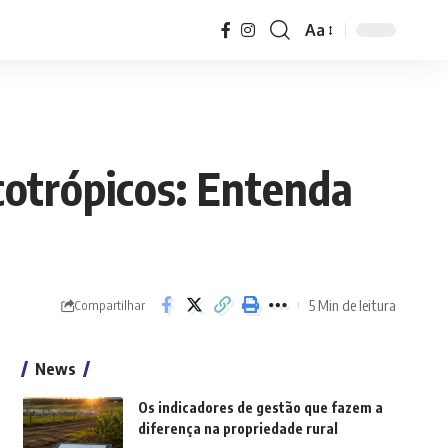
Aa
Font
Resizer
cotrópicos: Entenda
5 Min de leitura
Compartilhar
News
Os indicadores de gestão que fazem a
diferença na propriedade rural