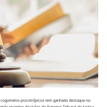
e cogumelos psicotrópicos tem ganhado destaque no
e após recentes decisões do Superior Tribunal de Justiça.