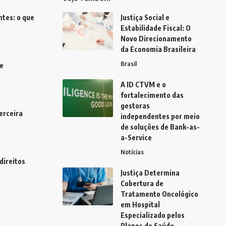
tes: o que
Justiça Social e
Estabilidade Fiscal: O
Novo Direcionamento
da Economia Brasileira
Brasil
e
A ID CTVM e o
fortalecimento das
gestoras
erceira
independentes por meio
de soluções de Bank-as-
a-Service
Notícias
direitos
Justiça Determina
Cobertura de
Tratamento Oncológico
em Hospital
Especializado pelos
Planos de Saúde