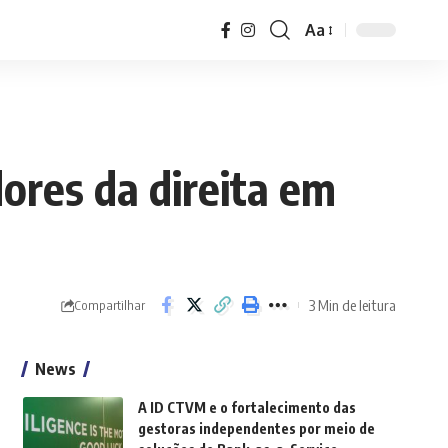
Aa
Font
Resizer
ores da direita em
3 Min de leitura
Compartilhar
News
A ID CTVM e o fortalecimento das
gestoras independentes por meio de