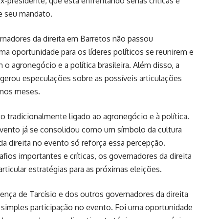
-presidente, que está enfrentando sérias críticas e
de seu mandato.
ernadores da direita em Barretos não passou
a oportunidade para os líderes políticos se reunirem e
o agronegócio e a política brasileira. Além disso, a
erou especulações sobre as possíveis articulações
imos meses.
 tradicionalmente ligado ao agronegócio e à política.
evento já se consolidou como um símbolo da cultura
s da direita no evento só reforça essa percepção.
fios importantes e críticas, os governadores da direita
rticular estratégias para as próximas eleições.
resença de Tarcísio e dos outros governadores da direita
simples participação no evento. Foi uma oportunidade