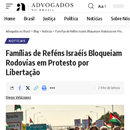
Aa
Font
Resizer
Home
Brasil
Justiça
Política
Notícias
Sobre Nós
Advogados no Brasil
>
Blog
>
Notícias
>
Famílias de Reféns Israéis Bloqueiam Rodovias em Protesto por Libertação
NOTÍCIAS
Famílias de Reféns Israéis Bloqueiam
Rodovias em Protesto por
Libertação
2 Min de leitura
Diego Velázquez