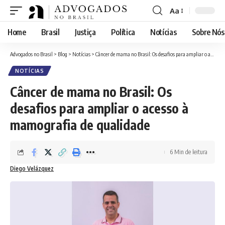
Aa
Font
Resizer
Home
Brasil
Justiça
Política
Notícias
Sobre Nós
Advogados no Brasil
>
Blog
>
Notícias
>
Câncer de mama no Brasil: Os desafios para ampliar o acesso à mamografia de qualidade
NOTÍCIAS
Câncer de mama no Brasil: Os
desafios para ampliar o acesso à
mamografia de qualidade
6 Min de leitura
Diego Velázquez