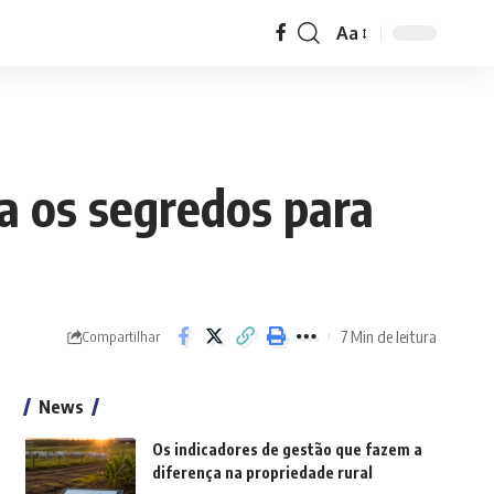
Aa
Font
Resizer
a os segredos para
7 Min de leitura
Compartilhar
News
Os indicadores de gestão que fazem a
diferença na propriedade rural