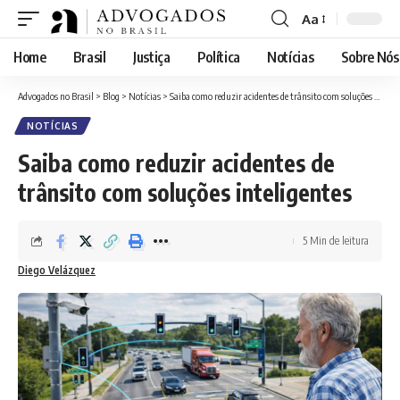
Aa
Font
Resizer
Home
Brasil
Justiça
Política
Notícias
Sobre Nós
Advogados no Brasil
>
Blog
>
Notícias
>
Saiba como reduzir acidentes de trânsito com soluções inteligentes
NOTÍCIAS
Saiba como reduzir acidentes de
trânsito com soluções inteligentes
5 Min de leitura
Diego Velázquez