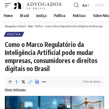
Aa
Font
Resizer
Home
Brasil
Justiça
Política
Notícias
Sobre Nós
Advogados no Brasil
>
Blog
>
Política
>
Como o Marco Regulatório da Inteligência Artificial pode mudar empresas, consumidores e direitos digitais no Brasil
POLÍTICA
Como o Marco Regulatório da
Inteligência Artificial pode mudar
empresas, consumidores e direitos
digitais no Brasil
7 Min de leitura
Diego Velázquez