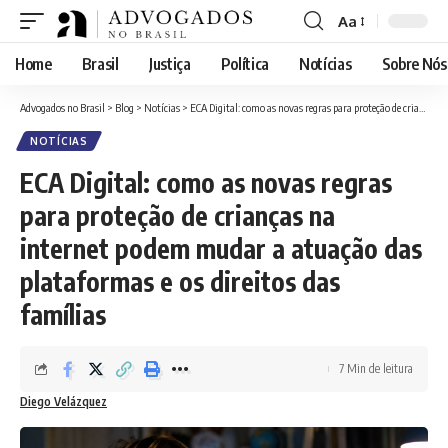
Aa
Font
Resizer
Home
Brasil
Justiça
Política
Notícias
Sobre Nós
Advogados no Brasil
>
Blog
>
Notícias
>
ECA Digital: como as novas regras para proteção de crianças na internet podem mudar a atuação das plataformas e os direitos das famílias
NOTÍCIAS
ECA Digital: como as novas regras
para proteção de crianças na
internet podem mudar a atuação das
plataformas e os direitos das
famílias
7 Min de leitura
Diego Velázquez