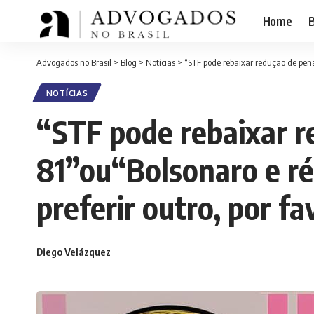
Home
B
Advogados no Brasil
>
Blog
>
Notícias
>
“STF pode rebaixar redução de pena
NOTÍCIAS
“STF pode rebaixar r
81”ou“Bolsonaro e ré
preferir outro, por f
Diego Velázquez