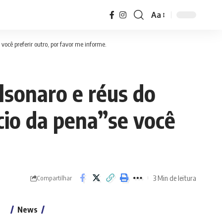
Aa
Font
Resizer
ocê preferir outro, por favor me informe.
lsonaro e réus do
cio da pena”se você
3 Min de leitura
Compartilhar
News