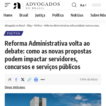
Aa
Font
Resizer
Home
Brasil
Justiça
Política
Notícias
Sobre Nós
Advogados no Brasil
>
Blog
>
Política
>
Reforma Administrativa volta ao debate: como as novas propostas podem impactar servidores, concursos e serviços públicos
POLÍTICA
Reforma Administrativa volta ao
debate: como as novas propostas
podem impactar servidores,
concursos e serviços públicos
6 Min de leitura
Diego Velázquez