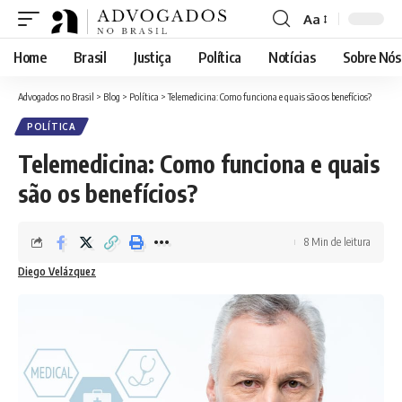
Aa
Font
Resizer
Home
Brasil
Justiça
Política
Notícias
Sobre Nós
Advogados no Brasil
>
Blog
>
Política
>
Telemedicina: Como funciona e quais são os benefícios?
POLÍTICA
Telemedicina: Como funciona e quais
são os benefícios?
8 Min de leitura
Diego Velázquez