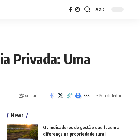
Aa
Font
Resizer
cia Privada: Uma
6 Min de leitura
Compartilhar
News
Os indicadores de gestão que fazem a
diferença na propriedade rural