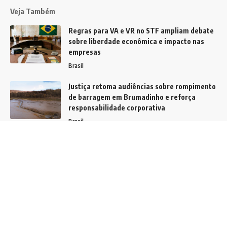
Veja Também
Regras para VA e VR no STF ampliam debate
sobre liberdade econômica e impacto nas
empresas
Brasil
Justiça retoma audiências sobre rompimento
de barragem em Brumadinho e reforça
responsabilidade corporativa
Brasil
Tocantins Avança na Proteção de Recursos
Hídricos com Nova Política de Nascentes e
Mananciais
Política
Siga
Home