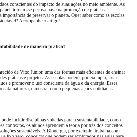
dadãos conscientes do impacto de suas ações no meio ambiente. As
 papel, tornam-se peças-chave na promoção de práticas
 a importância de preservar o planeta. Quer saber como as escolas
stentável? Acompanhe o artigo!
ntabilidade de maneira prática?
ido de Vitto Junior, uma das formas mais eficientes de ensinar
ades práticas e projetos. As escolas podem, por exemplo, criar
íduos e promover o uso consciente da água e da energia. Esses
nos da natureza, e mostrar como pequenas ações cotidianas
pode incluir disciplinas voltadas para a sustentabilidade, como
s contextos, os alunos aprendem a teoria por trás dos conceitos
soluções sustentáveis. A Bionergia, por exemplo, trabalha com
ar e lixo zero, conceitos que podem ser explorados nas aulas para