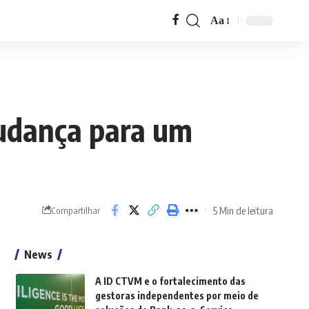
Aa
Font
Resizer
udança para um
5 Min de leitura
Compartilhar
News
A ID CTVM e o fortalecimento das
gestoras independentes por meio de