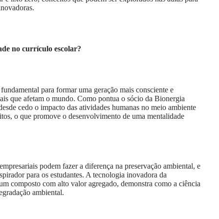
inovadoras.
ade no currículo escolar?
r é fundamental para formar uma geração mais consciente e
tais que afetam o mundo. Como pontua o sócio da Bionergia
 desde cedo o impacto das atividades humanas no meio ambiente
feitos, o que promove o desenvolvimento de uma mentalidade
mpresariais podem fazer a diferença na preservação ambiental, e
pirador para os estudantes. A tecnologia inovadora da
m um composto com alto valor agregado, demonstra como a ciência
degradação ambiental.