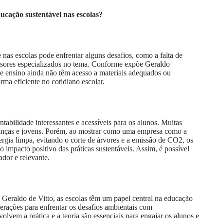
ucação sustentável nas escolas?
 nas escolas pode enfrentar alguns desafios, como a falta de
ssores especializados no tema. Conforme expõe Geraldo
 de ensino ainda não têm acesso a materiais adequados ou
orma eficiente no cotidiano escolar.
ntabilidade interessantes e acessíveis para os alunos. Muitas
rianças e jovens. Porém, ao mostrar como uma empresa como a
nergia limpa, evitando o corte de árvores e a emissão de CO2, os
 impacto positivo das práticas sustentáveis. Assim, é possível
dor e relevante.
eraldo de Vitto, as escolas têm um papel central na educação
gerações para enfrentar os desafios ambientais com
volvem a prática e a teoria são essenciais para engajar os alunos e