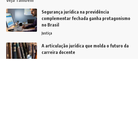
Veja Também
Segurança jurídica na previdência
complementar fechada ganha protagonismo
no Brasil
Justiça
A articulação jurídica que molda o futuro da
carreira docente
Brasil
Explosões Próximas ao STF: Testemunha
Relata Ouvir de Quatro a Cinco Explosões no
Centro de Brasília
Notícias
Siga
Home
Contato
Quem Faz