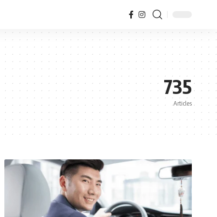
735
Articles