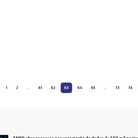
1
2
…
61
62
63
64
65
…
73
74