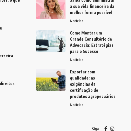
tes: o que
Saiba como administrar
a sua vida financeira da
melhor forma possível
Notícias
e
Como Montar um
Grande Consultório de
Advocacia: Estratégias
para o Sucesso
erceira
Notícias
Exportar com
qualidade: as
direitos
exigências da
certificação de
produtos agropecuários
Notícias
Siga