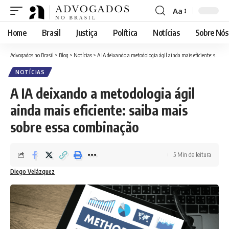
Aa
Font
Resizer
Home
Brasil
Justiça
Política
Notícias
Sobre Nós
Advogados no Brasil
>
Blog
>
Notícias
>
A IA deixando a metodologia ágil ainda mais eficiente: saiba mais sobre essa combinação
NOTÍCIAS
A IA deixando a metodologia ágil
ainda mais eficiente: saiba mais
sobre essa combinação
5 Min de leitura
Diego Velázquez