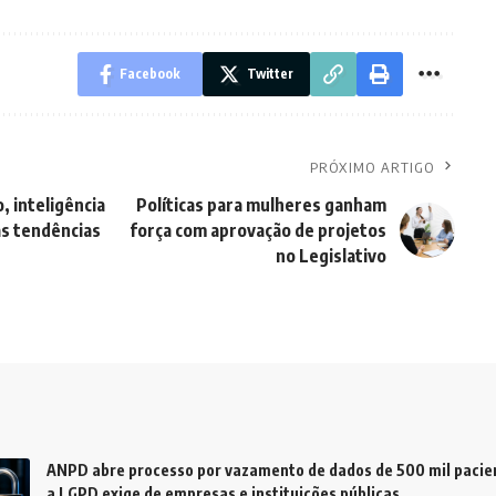
Facebook
Twitter
PRÓXIMO ARTIGO
, inteligência
Políticas para mulheres ganham
as tendências
força com aprovação de projetos
no Legislativo
ANPD abre processo por vazamento de dados de 500 mil pacien
a LGPD exige de empresas e instituições públicas