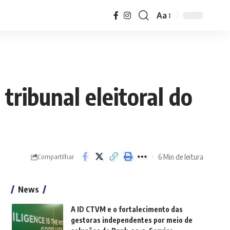
Aa
Font
Resizer
ribunal eleitoral do
6 Min de leitura
Compartilhar
News
A ID CTVM e o fortalecimento das
gestoras independentes por meio de