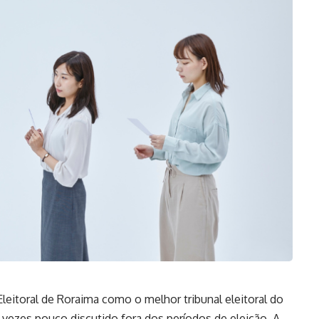
eitoral de Roraima como o melhor tribunal eleitoral do
vezes pouco discutido fora dos períodos de eleição. A