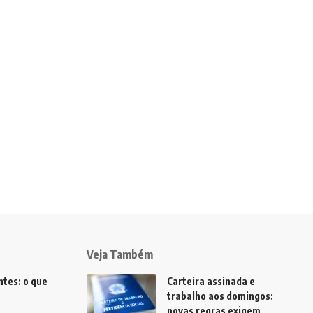
Veja Também
tes: o que
Carteira assinada e
trabalho aos domingos:
novas regras exigem