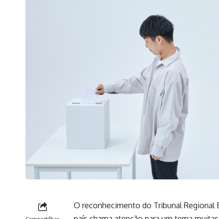
O reconhecimento do Tribunal Regional El
país chama atenção para um tema muitas 
Compartilhar