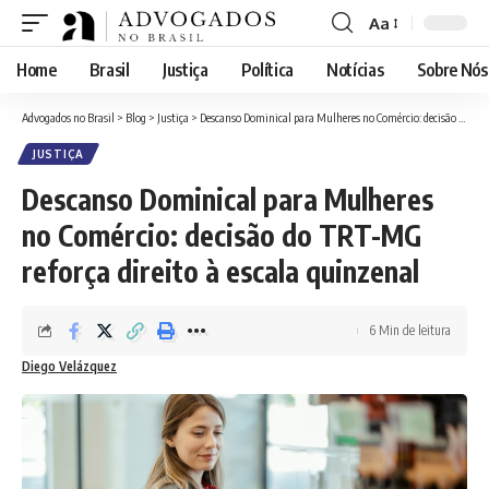
Aa
Font
Resizer
Home
Brasil
Justiça
Política
Notícias
Sobre Nós
Advogados no Brasil
>
Blog
>
Justiça
>
Descanso Dominical para Mulheres no Comércio: decisão do TRT-MG reforça direito à escala quinzenal
JUSTIÇA
Descanso Dominical para Mulheres
no Comércio: decisão do TRT-MG
reforça direito à escala quinzenal
6 Min de leitura
Diego Velázquez