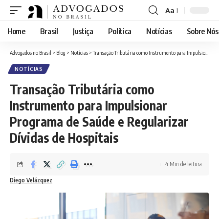
Aa
Font
Resizer
Home
Brasil
Justiça
Política
Notícias
Sobre Nós
Advogados no Brasil
>
Blog
>
Notícias
>
Transação Tributária como Instrumento para Impulsionar Programa de Saúde e Regularizar Dívidas de Hospitais
NOTÍCIAS
Transação Tributária como
Instrumento para Impulsionar
Programa de Saúde e Regularizar
Dívidas de Hospitais
4 Min de leitura
Diego Velázquez