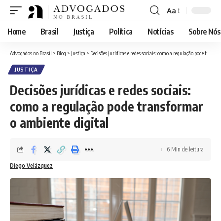
Aa
Font
Resizer
Home
Brasil
Justiça
Política
Notícias
Sobre Nós
Advogados no Brasil
>
Blog
>
Justiça
>
Decisões jurídicas e redes sociais: como a regulação pode transformar o ambiente digital
JUSTIÇA
Decisões jurídicas e redes sociais:
como a regulação pode transformar
o ambiente digital
6 Min de leitura
Diego Velázquez