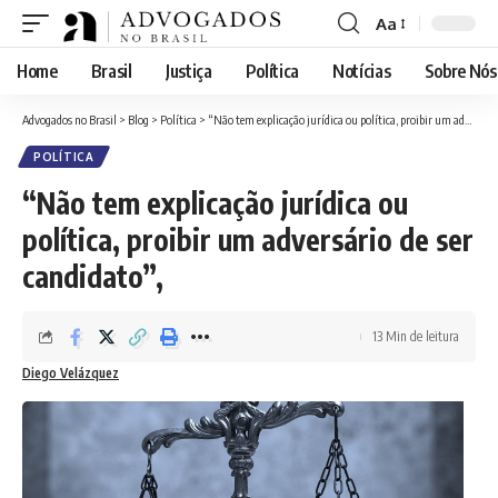
Aa
Font
Resizer
Home
Brasil
Justiça
Política
Notícias
Sobre Nós
Advogados no Brasil
>
Blog
>
Política
>
“Não tem explicação jurídica ou política, proibir um adversário de ser candidato”,
POLÍTICA
“Não tem explicação jurídica ou
política, proibir um adversário de ser
candidato”,
13 Min de leitura
Diego Velázquez