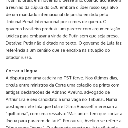
Putin no Brasil em novembro deste ano, quando acontecerá
a reunião da cúpula do G20 embora o líder russo seja alvo
de um mandado internacional de prisão emitido pelo
Tribunal Penal Internacional por crimes de guerra. O
governo brasileiro produziu um parecer com argumentação
jurídica para embasar a vinda de Putin sem que seja preso.
Detalhe: Putin não é citado no texto. O governo de Lula faz
referência a um cenário que se encaixa na situação do
ditador russo.
Cortar a língua
A disputa por uma cadeira no TST ferve. Nos últimos dias,
circula entre ministros da Corte uma coleção de prints com
antigas declarações de Adriano Avelino, advogado de
Arthur Lira e seu candidato a uma vaga no Tribunal. Numa
postagem, ele fala que Lula e Dilma Rousseff mereciam a
“guilhotina”, com uma ressalva: “Mas antes tem que cortar a
língua para pararem de latir”. Em outras, Avelino se refere a
Dilma como “bruxa”. O advogado consta na lista sêxtupla