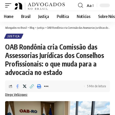
Aa
Font
Resizer
Home
Brasil
Justiça
Política
Notícias
Sobre Nós
Advogados no Brasil
>
Blog
>
Justiça
>
OAB Rondônia cria Comissão das Assessorias Jurídicas dos Conselhos Profissionais: o que muda para a advocacia no estado
JUSTIÇA
OAB Rondônia cria Comissão das
Assessorias Jurídicas dos Conselhos
Profissionais: o que muda para a
advocacia no estado
5 Min de leitura
Diego Velázquez