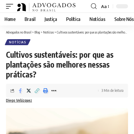
Aa
Font
Resizer
Home
Brasil
Justiça
Política
Notícias
Sobre Nós
Advogados no Brasil
>
Blog
>
Notícias
>
Cultivos sustentáveis: por que as plantações são melhores nessas práticas?
NOTÍCIAS
Cultivos sustentáveis: por que as
plantações são melhores nessas
práticas?
3 Min de leitura
Diego Velázquez