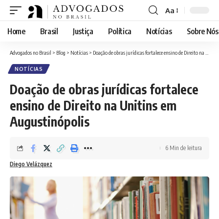
Aa
Font
Resizer
Home
Brasil
Justiça
Política
Notícias
Sobre Nós
Advogados no Brasil
>
Blog
>
Notícias
>
Doação de obras jurídicas fortalece ensino de Direito na Unitins em Augustinópolis
NOTÍCIAS
Doação de obras jurídicas fortalece
ensino de Direito na Unitins em
Augustinópolis
6 Min de leitura
Diego Velázquez