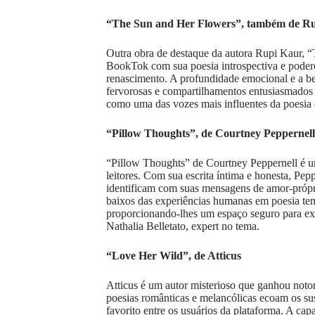
“The Sun and Her Flowers”, também de R
Outra obra de destaque da autora Rupi Kaur, “
BookTok com sua poesia introspectiva e podero
renascimento. A profundidade emocional e a bel
fervorosas e compartilhamentos entusiasmados 
como uma das vozes mais influentes da poesia
“Pillow Thoughts”, de Courtney Peppernell
“Pillow Thoughts” de Courtney Peppernell é um
leitores. Com sua escrita íntima e honesta, Pe
identificam com suas mensagens de amor-próprio
baixos das experiências humanas em poesia t
proporcionando-lhes um espaço seguro para exp
Nathalia Belletato, expert no tema.
“Love Her Wild”, de Atticus
Atticus é um autor misterioso que ganhou not
poesias românticas e melancólicas ecoam os su
favorito entre os usuários da plataforma. A cap