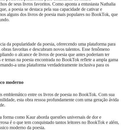
hos de seus livros favoritos. Como aponta a entusiasta
Nathalia
ue, a poesia se destaca pela sua capacidade de cativar e
emos alguns dos livros de poesia mais populares no BookTok, que
undo.
ia da popularidade da poesia, oferecendo uma plataforma para
 obras favoritas e descubram novos talentos. Esse fenômeno
liando o alcance de livros de poesia que antes poderiam ter
os e temas na poesia encontrada no BookTok reflete a ampla gama
 tornando-a uma plataforma verdadeiramente inclusiva para os
ico moderno
s emblemático entre os livros de poesia no BookTok. Com sua
inilidade, esta obra ressoa profundamente com uma geração ávida
ade.
 a forma como Kaur aborda questões universais de dor e
rosa é o que tem conquistado tantos leitores no BookTok e além,
sico moderno da poesia.