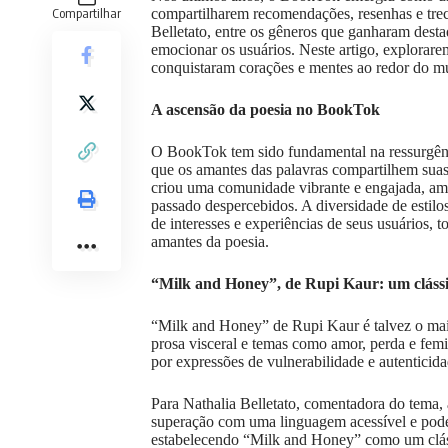
Compartilhar
compartilharem recomendações, resenhas e trec
Belletato
, entre os gêneros que ganharam destaq
emocionar os usuários. Neste artigo, explorar
conquistaram corações e mentes ao redor do m
A ascensão da poesia no BookTok
O BookTok tem sido fundamental na ressurgênc
que os amantes das palavras compartilhem suas
criou uma comunidade vibrante e engajada, amp
passado despercebidos. A diversidade de estil
de interesses e experiências de seus usuários,
amantes da poesia.
“Milk and Honey”, de Rupi Kaur: um cláss
“Milk and Honey” de Rupi Kaur é talvez o mai
prosa visceral e temas como amor, perda e fem
por expressões de vulnerabilidade e autenticid
Para Nathalia Belletato, comentadora do tema,
superação com uma linguagem acessível e pode
estabelecendo “Milk and Honey” como um clás