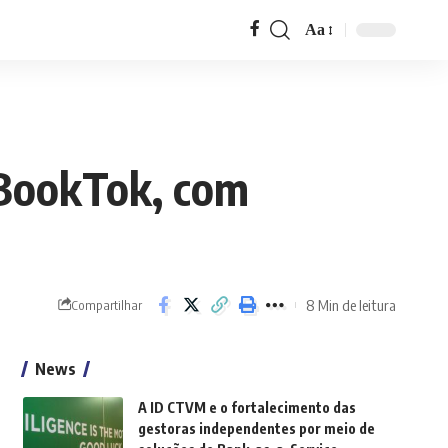
Aa
Font
Resizer
 BookTok, com
8 Min de leitura
Compartilhar
News
A ID CTVM e o fortalecimento das
gestoras independentes por meio de