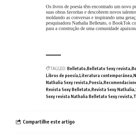
Os livros de poesia têm encontrado um novo pú
suas obras favoritas e descobrem novos talent
moldando as conversas e inspirando uma geraç
pesquisadora Nathalia Belletato, o BookTok co
para a construção de uma comunidade apaixona
TAGGED:
Belletato
Belletato Sexy revista
B
Libros de poesía
Literatura contemporánea
N
Nathalia Sexy revista
Poesía
Recomendaciones
Revista Sexy Belletato
Revista Sexy Nathalia
Sexy revista Nathalia Belletato Sexy revista
T
Compartilhe este artigo