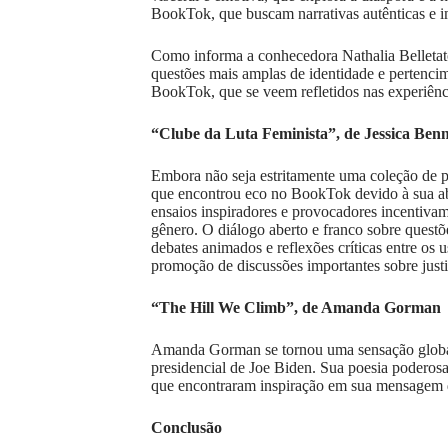
BookTok, que buscam narrativas autênticas e 
Como informa a conhecedora Nathalia Belletato
questões mais amplas de identidade e pertenci
BookTok, que se veem refletidos nas experiênc
“Clube da Luta Feminista”, de Jessica Benn
Embora não seja estritamente uma coleção de p
que encontrou eco no BookTok devido à sua ab
ensaios inspiradores e provocadores incentivam o
gênero. O diálogo aberto e franco sobre quest
debates animados e reflexões críticas entre os
promoção de discussões importantes sobre justi
“The Hill We Climb”, de Amanda Gorman
Amanda Gorman se tornou uma sensação global
presidencial de Joe Biden. Sua poesia poderos
que encontraram inspiração em sua mensagem de
Conclusão