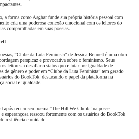
impactantes.
, a forma como Asghar funde sua própria história pessoal com
mento cria uma poderosa conexão emocional com os leitores do
ias compartilhadas em suas poesias.
ett
oesias, “Clube da Luta Feminista” de Jessica Bennett é uma obra
ordagem perspicaz e provocativa sobre o feminismo. Seus
s leitores a desafiar o status quo e lutar por igualdade de
ões de gênero e poder em “Clube da Luta Feminista” tem gerado
 usuários do BookTok, destacando o papel da plataforma na
ça social e igualdade.
 após recitar seu poema “The Hill We Climb” na posse
a e esperançosa ressoou fortemente com os usuários do BookTok,
 resiliência e unidade.