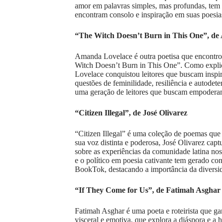
amor em palavras simples, mas profundas, tem
encontram consolo e inspiração em suas poesia
“The Witch Doesn’t Burn in This One”, d
Amanda Lovelace é outra poetisa que encontr
Witch Doesn’t Burn in This One”. Como explic
Lovelace conquistou leitores que buscam inspi
questões de feminilidade, resiliência e autod
uma geração de leitores que buscam empoderam
“Citizen Illegal”, de José Olivarez
“Citizen Illegal” é uma coleção de poemas que
sua voz distinta e poderosa, José Olivarez ca
sobre as experiências da comunidade latina no
e o político em poesia cativante tem gerado con
BookTok, destacando a importância da diversi
“If They Come for Us”, de Fatimah Asghar
Fatimah Asghar é uma poeta e roteirista que g
visceral e emotiva, que explora a diáspora e a 