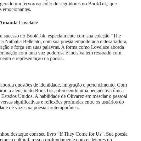
 gerado um fervoroso culto de seguidores no BookTok, que
s emocionantes.
e Amanda Lovelace
ou sucesso no BookTok, especialmente com sua coleção “The
a Nathalia Belletato, com sua poesia empoderada e desafiadora,
ração e força em suas palavras. A forma como Lovelace aborda
eterminação com uma voz poderosa e incisiva tem ressoado com
ento e representação na poesia.
 aborda questões de identidade, imigração e pertencimento. Com
pturou a atenção do BookTok, oferecendo uma perspectiva única
s Estados Unidos. A habilidade de Olivarez em mesclar o pessoal
versas significativas e reflexões profundas entre os usuários do
dade de vozes na poesia contemporânea.
anhou destaque com seu livro “If They Come for Us”. Sua poesia
herança cultural, ressoa profundamente com os leitores do