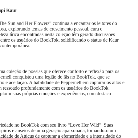
upi Kaur
The Sun and Her Flowers” continua a encantar os leitores do
sa, explorando temas de crescimento pessoal, cura e
eza lírica encontradas nesta coleção têm gerado discussões
entre os usuários do BookTok, solidificando o status de Kaur
 contemporânea.
a coleção de poesias que oferece conforto e reflexão para os
ppernell conquistou uma legião de fãs no BookTok, que se
 e aceitação. A habilidade de Peppernell em capturar os altos e
em ressoado profundamente com os usuários do BookTok,
lorar suas próprias emoções e experiências, com destaca
oriedade no BookTok com seu livro “Love Her Wild”. Suas
spiros e anseios de uma geração apaixonada, tornando-o um
acidade de Atticus de capturar a efemeridade e a intensidade do