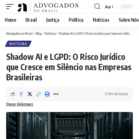
Aa
Font
Resizer
Home
Brasil
Justiça
Política
Notícias
Sobre Nós
Advogados no Brasil
>
Blog
>
Notícias
>
Shadow AI e LGPD: O Risco Jurídico que Cresce em Silêncio nas Empresas Brasileiras
NOTÍCIAS
Shadow AI e LGPD: O Risco Jurídico
que Cresce em Silêncio nas Empresas
Brasileiras
6 Min de leitura
Diego Velázquez