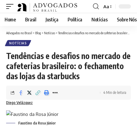
Aa
Font
Resizer
Home
Brasil
Justiça
Política
Notícias
Sobre Nós
Advogados no Brasil
>
Blog
>
Notícias
>
Tendências e desafios no mercado de cafeterias brasileiro: o fechamento das lojas da starbucks
NOTÍCIAS
Tendências e desafios no mercado de
cafeterias brasileiro: o fechamento
das lojas da starbucks
4 Min de leitura
Diego Velázquez
Faustino da Rosa Júnior