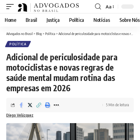
Aa
Font
Resizer
Home
Brasil
Justiça
Política
Notícias
Sobre Nós
Advogados no Brasil
>
Blog
>
Política
>
Adicional de periculosidade para motociclistas e novas regras de saúde mental mudam rotina das empresas em 2026
POLÍTICA
Adicional de periculosidade para
motociclistas e novas regras de
saúde mental mudam rotina das
empresas em 2026
5 Min de leitura
Diego Velázquez