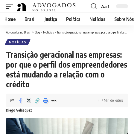
Aa
Font
Resizer
Home
Brasil
Justiça
Política
Notícias
Sobre Nós
Advogados no Brasil
>
Blog
>
Notícias
>
Transição geracional nas empresas: por que o perfil dos empreendedores está mudando a relação com o crédito
NOTÍCIAS
Transição geracional nas empresas:
por que o perfil dos empreendedores
está mudando a relação com o
crédito
7 Min de leitura
Diego Velázquez